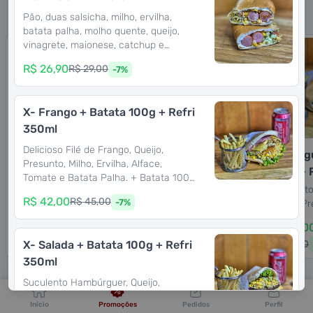
Destaques
Pão, duas salsicha, milho, ervilha,
batata palha, molho quente, queijo,
vinagrete, maionese, catchup e
mostarda.
R$ 26,90
R$ 29,00
-
7
%
X- Frango + Batata 100g + Refri
350ml
Delicioso Filé de Frango, Queijo,
COMBO CASAL
X- Bacon + Batata
X- Burg
Presunto, Milho, Ervilha, Alface,
SALADA
100g + Refri 350ml
100g + 
Tomate e Batata Palha. + Batata 100g
2 X-Salada grande + 2
Suculento Hambúrguer,
Suculent
+ Refri 350ml.
R$ 42,00
R$ 45,00
-
7
%
Coca Cola mini 200ml
Bacon, Queijo, Presunto,
Queijo, P
Milho, Ervilha, Alface,
Batata 10
R$ 58,00
R$ 45,00
R$ 32,0
Tomate e Batata
350ml.
R$ 63,00
R$ 47,00
R$ 39,00
X- Salada + Batata 100g + Refri
-
8
%
-
4
%
Palha.+ Batata 100g +
Refri 350ml.
350ml
Suculento Hambúrguer, Queijo,
LANCHES
Presunto, Milho, Ervilha, Alface,
Início
Promoções
Pedidos
Perfil
Tomate e Batata Palha. + Batata 100g